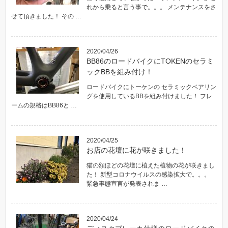
れから乗ると言う事で。。。 メンテナンスをさ
せて頂きました！ その …
2020/04/26
BB86のロードバイクにTOKENのセラミ
ックBBを組み付け！
ロードバイクにトーケンの セラミックベアリン
グを使用しているBBを組み付けました！ フレ
ームの規格はBB86と …
2020/04/25
お店の花壇に花が咲きました！
猫の額ほどの花壇に植えた植物の花が咲きまし
た！ 新型コロナウイルスの感染拡大で。。。
緊急事態宣言が発表されま …
2020/04/24